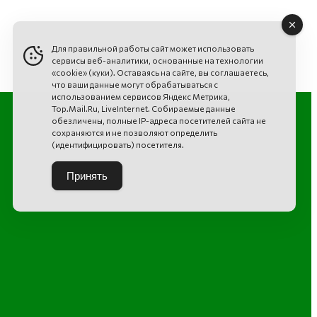
Для правильной работы сайт может использовать
сервисы веб-аналитики, основанные на технологии
«cookie» (куки). Оставаясь на сайте, вы соглашаетесь,
что ваши данные могут обрабатываться с
использованием сервисов Яндекс Метрика,
Top.Mail.Ru, LiveInternet. Собираемые данные
обезличены, полные IP-адреса посетителей сайта не
сохраняются и не позволяют определить
(идентифицировать) посетителя.
Принять