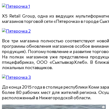
X5 Retail Group, одна из ведущих мультиформатн
магазинов торговой сети «Пятерочка» в городе Сык
Все три магазина полностью соответствуют новой
программы обновления магазинов особое внимание 
продукция). Поэтому появление и развитие торгов
На полках магазинов уже представлена продук
птицефабрика», ООО «СыктывкарХлеб». В ближайш
локальных поставщиков.
До конца 2015 года в столице республики Коми зара
более 80 рабочих мест для жителей региона. Осущ
расположенный в Нижегородской области.
i