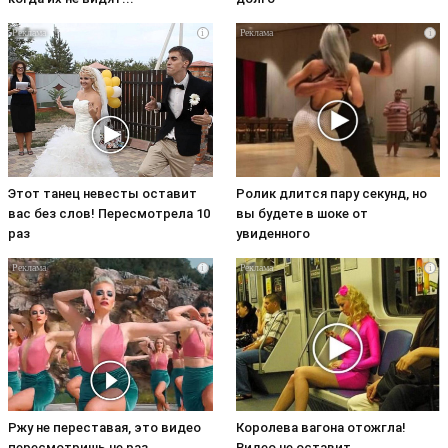
i
i
Этот танец невесты оставит
Ролик длится пару секунд, но
вас без слов! Пересмотрела 10
вы будете в шоке от
раз
увиденного
i
i
Ржу не переставая, это видео
Королева вагона отожгла!
пересмотришь не раз
Видео не оставит