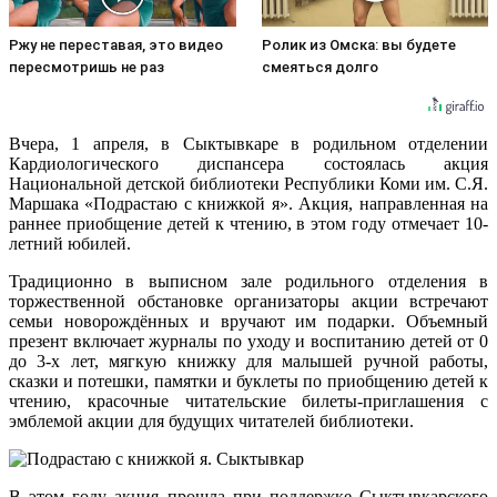
Ржу не переставая, это видео
Ролик из Омска: вы будете
пересмотришь не раз
смеяться долго
Вчера, 1 апреля, в Сыктывкаре в родильном отделении
Кардиологического диспансера состоялась акция
Национальной детской библиотеки Республики Коми им. С.Я.
Маршака «Подрастаю с книжкой я». Акция, направленная на
раннее приобщение детей к чтению, в этом году отмечает 10-
летний юбилей.
Традиционно в выписном зале родильного отделения в
торжественной обстановке организаторы акции встречают
семьи новорождённых и вручают им подарки. Объемный
презент включает журналы по уходу и воспитанию детей от 0
до 3-х лет, мягкую книжку для малышей ручной работы,
сказки и потешки, памятки и буклеты по приобщению детей к
чтению, красочные читательские билеты-приглашения с
эмблемой акции для будущих читателей библиотеки.
В этом году акция прошла при поддержке Сыктывкарского