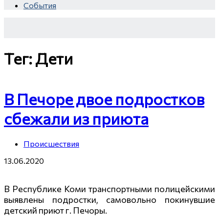
секунд,
События
пляже
а
i
Крыма:
смеяться
i
Что
вы
люди
Тег: Дети
будете
вытворяют,
долго
когда
их
В Печоре двое подростков
не
сбежали из приюта
видят...
Происшествия
13.06.2020
В Республике Коми транспортными полицейскими
выявлены подростки, самовольно покинувшие
детский приют г. Печоры.