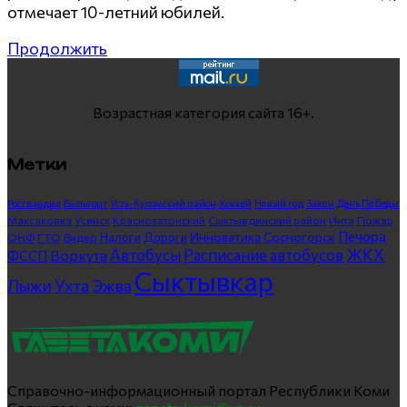
отмечает 10-летний юбилей.
Продолжить
Возрастная категория сайта 16+.
Метки
Росгвардия
Выльгорт
Усть-Куломский район
Хоккей
Новый год
Закон
День Победы
Максаковка
Усинск
Краснозатонский
Сыктывдинский район
Инта
Пожар
Печора
Инноватика
Сосногорск
ГТО
Видео
Налоги
Дороги
ОНФ
ЖКХ
Автобусы
Расписание автобусов
ФССП
Воркута
Сыктывкар
Лыжи
Ухта
Эжва
Справочно-информационный портал Республики Коми