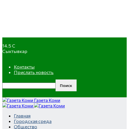
14.5
C
Сыктывкар
Контакты
Прислать новость
Газета Коми
Ролик
Скрытая
Главная
длится
Городская среда
камера
несколько
Общество
на