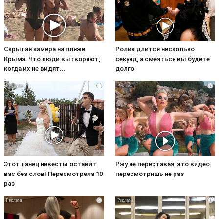
Скрытая камера на пляже
Ролик длится несколько
Крыма: Что люди вытворяют,
секунд, а смеяться вы будете
когда их не видят...
долго
i
i
Этот танец невесты оставит
Ржу не переставая, это видео
вас без слов! Пересмотрела 10
пересмотришь не раз
раз
i
i