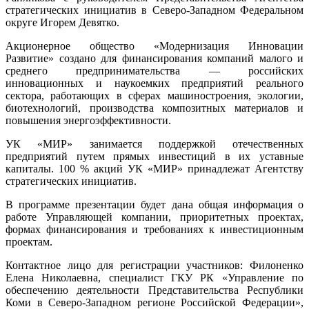
стратегических инициатив в Северо-Западном Федеральном
округе Игорем Девятко.
Акционерное общество «Модернизация Инновации
Развитие» создано для финансирования компаний малого и
среднего предпринимательс
тва — российских
инновационных и наукоемких предприятий реального
сектора, работающих в сферах машиностроения, экологии,
биотехнологий, производства композитных материалов и
повышения энергоэффективно
сти.
УК «МИР» занимается поддержкой отечественных
предприятий путем прямых инвестиций в их уставные
капиталы. 100 % акций УК «МИР» принадлежат Аген
тству
стратегических инициатив.
В программе презентации будет дана общая информация о
работе Управляющей компании, приоритетных проектах,
формах финансирования и требованиях к инвестиционным
проектам.
Контактное лицо для регистрации участников: Филоненко
Елена Николаевна, специалист ГКУ РК «Управление по
обеспечению деятельности Представительств
а Республики
Коми в Северо-Западном регионе Российской Федерации»,