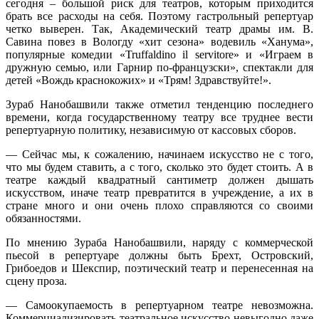
сегодня – большой риск для театров, которым приходится
брать все расходы на себя. Поэтому гастрольный репертуар
четко выверен. Так, Академический театр драмы им. В.
Савина повез в Вологду «хит сезона» водевиль «Ханума»,
популярные комедии «Truffaldino il servitore» и «Играем в
дружную семью, или Гарнир по-французски», спектакли для
детей «Вождь краснокожих» и «Трям! Здравствуйте!».
Зураб Нанобашвили также отметил тенденцию последнего
времени, когда государственному театру все труднее вести
репертуарную политику, независимую от кассовых сборов.
— Сейчас мы, к сожалению, начинаем искусство не с того,
что мы будем ставить, а с того, сколько это будет стоить. А в
театре каждый квадратный сантиметр должен дышать
искусством, иначе театр превратится в учреждение, а их в
стране много и они очень плохо справляются со своими
обязанностями.
По мнению Зураба Нанобашвили, наряду с коммерческой
пьесой в репертуаре должны быть Брехт, Островский,
Грибоедов и Шекспир, поэтический театр и перенесенная на
сцену проза.
— Самоокупаемость в репертуарном театре невозможна.
Коммерциализиров
ать театральное искусство невыгодно даже