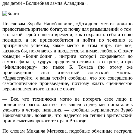
для детей «Волшебная лампа Аладдина».
По словам Зураба Нанобашвили, «Доходное место» должно
предоставить зрителю богатую почву для размышлений о том,
кто такой герой нашего времени, как сохранить себя и свою
позицию, а не приспособиться и пойти по течению за
призрачным успехом, какое место в этом мире, где все,
казалось бы, покупается и продается, занимает любовь. Сюжет
комедии «Боинг-боинг», интрига которой сохраняется до
самого финала, худрук предпочел оставить в секрете, а про
«Миллионершу» по пьесе Б. Томаса (по этому же
произведению снят известный советский мюзикл
«Здравствуйте, я ваша тетя!») сообщил, что это совершенно
самостоятельное произведение, поэтому ждать сценической
версии знаменитого кино не стоит.
— Все, что технически могло не потерять свое лицо и
полностью расположиться на вашей сцене, мы попытались
уложить в четыре названия, — сообщил журналистам Зураб
Нанобашвили, добавив, что надеется на теплый зрительский
прием сыктывкарского театра в Вологде.
По словам Михаила Матвеева, подобные обменные гастроли