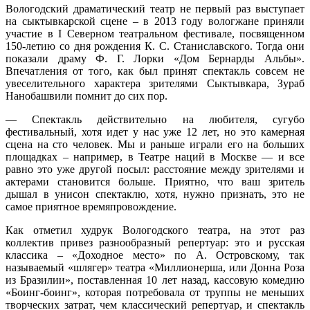
Вологодский драматический театр не первый раз выступает
на сыктывкарской сцене – в 2013 году вологжане приняли
участие в I Северном театральном фестивале, посвященном
150-летию со дня рождения К. С. Станиславского. Тогда они
показали драму Ф. Г. Лорки «Дом Бернарды Альбы».
Впечатления от того, как был принят спектакль совсем не
увеселительного характера зрителями Сыктывкара, Зураб
Нанобашвили помнит до сих пор.
— Спектакль действительно на любителя, сугубо
фестивальный, хотя идет у нас уже 12 лет, но это камерная
сцена на сто человек. Мы и раньше играли его на больших
площадках – например, в Театре наций в Москве — и все
равно это уже другой посыл: расстояние между зрителями и
актерами становится больше. Приятно, что ваш зритель
дышал в унисон спектаклю, хотя, нужно признать, это не
самое приятное времяпровождение
.
Как отметил худрук Вологодского театра, на этот раз
коллектив привез разнообразный репертуар: это и русская
классика – «Доходное место» по А. Островскому, так
называемый «шлягер» театра «Миллионерша, или Донна Роза
из Бразилии», поставленная 10 лет назад, кассовую комедию
«Боинг-боинг», которая потребовала от труппы не меньших
творческих затрат, чем классический репертуар, и спектакль