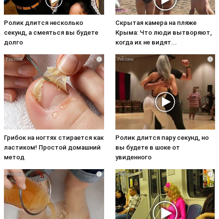
Ролик длится несколько
Скрытая камера на пляже
секунд, а смеяться вы будете
Крыма: Что люди вытворяют,
долго
когда их не видят...
i
i
Грибок на ногтях стирается как
Ролик длится пару секунд, но
ластиком! Простой домашний
вы будете в шоке от
метод
увиденного
i
i