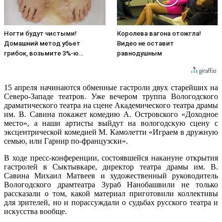
Ногти будут чистыми!
Королева вагона отожгла!
Домашний метод убьет
Видео не оставит
грибок, возьмите 3%-ю…
равнодушным
15 апреля начинаются обменные гастроли двух старейших на
Северо-Западе театров. Уже вечером труппа Вологодского
драматического театра на сцене Академического театра драмы
им. В. Савина покажет комедию А. Островского «Доходное
место», а наши артисты выйдут на вологодскую сцену с
эксцентрической комедией М. Камолетти «Играем в дружную
семью, или Гарнир по-французски».
В ходе пресс-конференци
и, состоявшейся накануне открытия
гастролей в Сыктывкаре, директор театра драмы им. В.
Савина Михаил Матвеев и художественный руководитель
Вологодского драмтеатра Зураб Нанобашвили не только
рассказали о том, какой материал приготовили коллективы
для зрителей, но и порассуждали о судьбах русского театра и
искусства вообще.