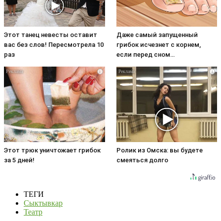
Этот танец невесты оставит
Даже самый запущенный
вас без слов! Пересмотрела 10
грибок исчезнет с корнем,
раз
если перед сном…
i
i
Этот трюк уничтожает грибок
Ролик из Омска: вы будете
за 5 дней!
смеяться долго
ТЕГИ
Сыктывкар
Театр