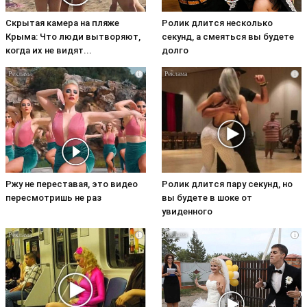
Скрытая камера на пляже
Ролик длится несколько
Крыма: Что люди вытворяют,
секунд, а смеяться вы будете
когда их не видят...
долго
i
i
Ржу не переставая, это видео
Ролик длится пару секунд, но
пересмотришь не раз
вы будете в шоке от
увиденного
i
i