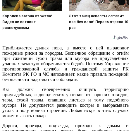
Королева вагона отожгла!
Этот танец невесты оставит
Видео не оставит
вас без слов! Пересмотрела 10
равнодушным
раз
Приближается дачная пора, а вместе с ней вырастают
пожарные риски за городом. Беспечное обращение с огнём
при сжигании сухой травы или мусора на приусадебных
участках зачастую оборачивается бедой. Поэтому Управление
противопожарной службы и гражданской защиты РК
Комитета РК ГО и ЧС напоминает, какие правила пожарной
безопасности надо знать и соблюдать.
Вы должны своевременно очищать территорию
приусадебных, садоводческих участков от горючих отходов,
тары, сухой травы, опавших листьев и тому подобного
мусора. Не допускается разводить костры и выбрасывать
уголь и золу вблизи строений. Любая искра в этих случаях
может вызвать пожар.
Дороги, проезды, подъезды, проходы к домам и
водоисточникам должны всегда быть свободны, иначе