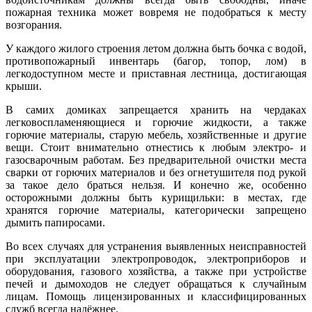
пожарная техника может вовремя не подобраться к месту
возгорания.
У каждого жилого строения летом должна быть бочка с водой,
противопожарный инвентарь (багор, топор, лом) в
легкодоступном месте и приставная лестница, достигающая
крыши.
В самих домиках запрещается хранить на чердаках
легковоспламеняю
щиеся и горючие жидкости, а также
горючие материалы, старую мебель, хозяйственные и другие
вещи. Стоит внимательно отнестись к любым электро- и
газосварочным работам. Без предварительной очистки места
сварки от горючих материалов и без огнетушителя под рукой
за такое дело браться нельзя. И конечно же, особенно
осторожными должны быть курищильки: в местах, где
хранятся горючие материалы, категорически запрещено
дымить папиросами.
Во всех случаях для устранения выявленных неисправностей
при эксплуатации электропроводок, электроприборов и
оборудования, газового хозяйства, а также при устройстве
печей и дымоходов не следует обращаться к случайным
лицам. Помощь лицензированных и классифицированн
ых
служб всегда надёжнее.