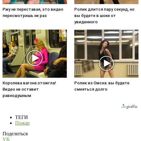
Ржу не переставая, это видео
Ролик длится пару секунд, но
пересмотришь не раз
вы будете в шоке от
увиденного
i
i
Королева вагона отожгла!
Ролик из Омска: вы будете
Видео не оставит
смеяться долго
равнодушным
ТЕГИ
Пожар
Поделиться
VK