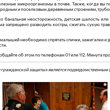
езные микроорганизмы в почве. Также, когда вы по
городным и поселковым деревянным строениям, труб
но банальная неосторожность, детская шалость или
а запрещено разводить костры, сжигать сухую трав
алышей необходимо спрятать спички, зажигалки и д
сти.
общайте об этом по телефонам 01 или 112. Минута п
 гражданской защиты» является подведомственным 
i