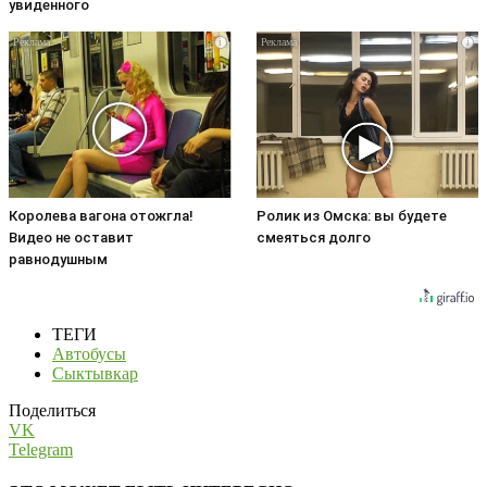
увиденного
i
i
Королева вагона отожгла!
Ролик из Омска: вы будете
Видео не оставит
смеяться долго
равнодушным
ТЕГИ
Автобусы
Сыктывкар
Поделиться
VK
Telegram