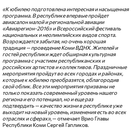
«К юбилею подготовлена интересная и насыщенная
программа. В республике впервые пройдет
авиасалон малой и региональной авиации
«Авиарегион-2016» и Всероссийский фестиваль
национальных и неолимпийских видов спорта.
Возрождается забытая, но очень хорошая
традиция — проведение Коми ВДНХ. Жителей и
гостей республики ждет обширная культурная
программа с участием республиканских и
российских артистов и коллективов. Праздничные
мероприятия пройдут во всех городах и районах,
которые к юбилею преобразятся, облагородив
свой облик. Все эти мероприятия призваны не
только показать современный уровень нашего
региона и его потенциал, но и еще раз
подтвердить — качество жизни в республике уже
выходит на новый уровень, изменения есть во всех
отраслях и сферах»
, — отмечает Врио Главы
Республики Коми Сергей Гапликов.