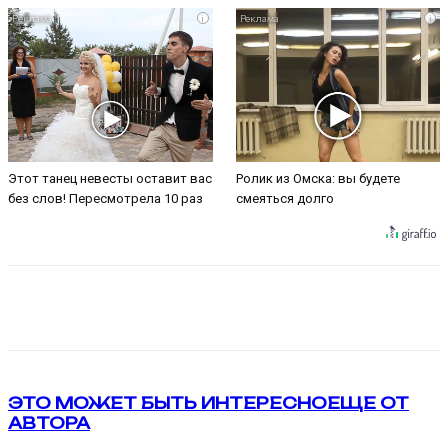
i
i
Этот танец невесты оставит вас
Ролик из Омска: вы будете
без слов! Пересмотрела 10 раз
смеяться долго
VK
Telegram
ЭТО МОЖЕТ БЫТЬ ИНТЕРЕСНО
ЕЩЕ ОТ
АВТОРА