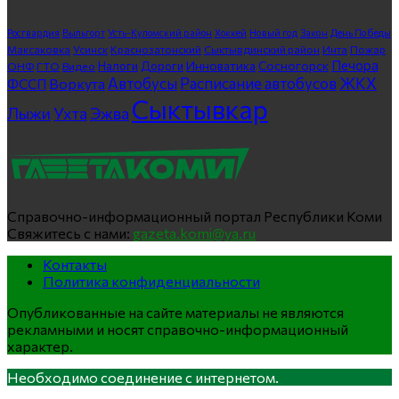
Росгвардия
Выльгорт
Усть-Куломский район
Хоккей
Новый год
Закон
День Победы
Максаковка
Усинск
Краснозатонский
Сыктывдинский район
Инта
Пожар
Печора
Инноватика
Сосногорск
ГТО
Видео
Налоги
Дороги
ОНФ
ЖКХ
Автобусы
Расписание автобусов
ФССП
Воркута
Сыктывкар
Лыжи
Ухта
Эжва
Справочно-информационный портал Республики Коми
Свяжитесь с нами:
gazeta.komi@ya.ru
Контакты
Политика конфиденциальности
Опубликованные на сайте материалы не являются
рекламными и носят справочно-информационный
характер.
Необходимо соединение с интернетом.