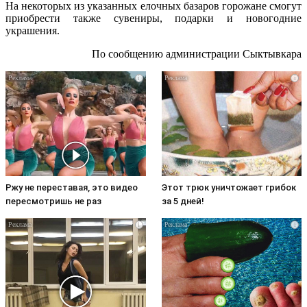
На некоторых из указанных елочных базаров горожане смогут
приобрести также сувениры, подарки и новогодние
украшения.
По сообщению администрации Сыктывкара
i
i
Ржу не переставая, это видео
Этот трюк уничтожает грибок
пересмотришь не раз
за 5 дней!
i
i