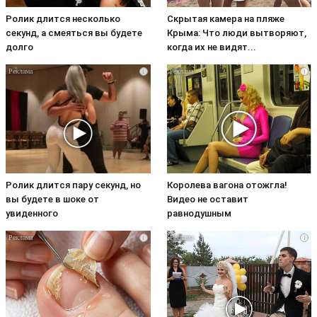
Ролик длится несколько
Скрытая камера на пляже
секунд, а смеяться вы будете
Крыма: Что люди вытворяют,
долго
когда их не видят...
i
i
Ролик длится пару секунд, но
Королева вагона отожгла!
вы будете в шоке от
Видео не оставит
увиденного
равнодушным
i
i