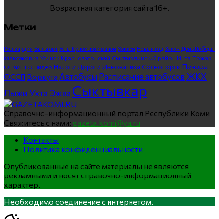
Возрастная категория сайта 16+.
Метки
Росгвардия
Выльгорт
Усть-Куломский район
Хоккей
Новый год
Закон
День Победы
Максаковка
Усинск
Краснозатонский
Сыктывдинский район
Инта
Пожар
Печора
Инноватика
Сосногорск
ГТО
Видео
Налоги
Дороги
ОНФ
ЖКХ
Автобусы
Расписание автобусов
ФССП
Воркута
Сыктывкар
Лыжи
Ухта
Эжва
Справочно-информационный портал Республики Коми
Свяжитесь с нами:
gazeta.komi@ya.ru
Контакты
Политика конфиденциальности
Опубликованные на сайте материалы не являются
рекламными и носят справочно-информационный
характер.
Необходимо соединение с интернетом.