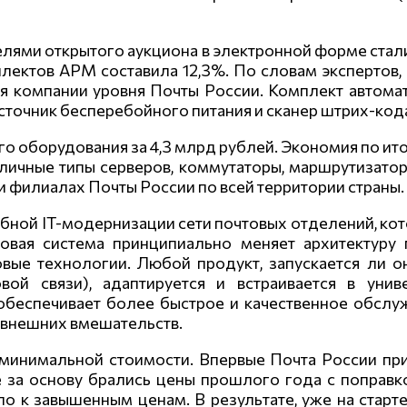
телями открытого аукциона в электронной форме ст
лектов АРМ составила 12,3%. По словам экспертов, 
 компании уровня Почты России. Комплект автома
источник бесперебойного питания и сканер штрих-код
го оборудования за 4,3 млрд рублей. Экономия по ит
личные типы серверов, коммутаторы, маршрутизатор
филиалах Почты России по всей территории страны.
бной IT-модернизации сети почтовых отделений, ко
овая система принципиально меняет архитектуру
вые технологии. Любой продукт, запускается ли о
ой связи), адаптируется и встраивается в унив
обеспечивает более быстрое и качественное обсл
х внешних вмешательств.
 минимальной стоимости. Впервые Почта России п
за основу брались цены прошлого года с поправкой
ло к завышенным ценам. В результате, уже на старт