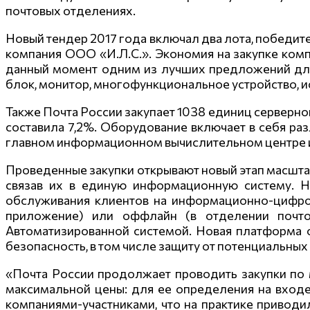
почтовых отделениях.
Новый тендер 2017 года включал два лота, победи
компания ООО «И.Л.С.». Экономия на закупке комп
данный момент одним из лучших предложений для
блок, монитор, многофункциональ
ное устройство, 
Также Почта России закупает 1038 единиц серверно
составила 7,2%. Оборудование включает в себя раз
главном информационном вычислительном центре и 
Проведенные закупки открывают новый этап масшта
связав их в единую информационную систему. Н
обслуживания клиентов на информационно-ци
фро
приложение) или оффлайн (в отделении почтов
Автоматизированн
ой системой.
Новая платформа 
безопасность, в том числе защиту от потенциальны
«Почта России продолжает проводить закупки по
максимальной цены: для ее определения на входе 
компаниями-участ
никами, что на практике приводи