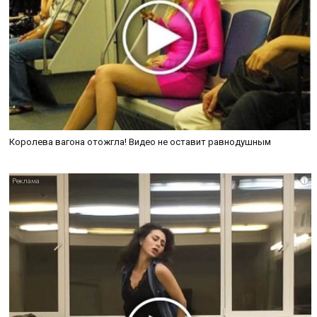
Королева вагона отожгла! Видео не оставит равнодушным
i