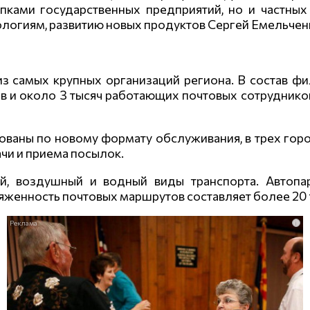
пками государственных предприятий, но и частных
логиям, развитию новых продуктов Сергей Емельчен
из самых крупных организаций региона. В состав ф
ков и около 3 тысяч работающих почтовых сотруднико
ваны по новому формату обслуживания, в трех город
чи и приема посылок.
, воздушный и водный виды транспорта. Автопар
женность почтовых маршрутов составляет более 20 т
i