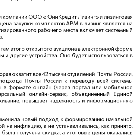
али компании ООО «ЮниКредит Лизинг» и лизинговая
цена закупки комплектов АРМ в лизинг является на
тизированн
ого рабочего места включает системный
а.
огам этого открытого аукциона в электронной форме
ы и другие устройства. Оно будет использоваться в
торая
охватит все 42 тысячи отделений Почты России,
 подхода Почты России к переводу всей системы
н в формате онлайн (через портал или мобильное
ерсальный онлайн-сервис, объединенный Единой
уживание, повышает надежность и информационную
рименила новый подход к формированию начальной
 на инфляцию, а не устанавливались, как принято,
е была получена скидка, а итоговые цены оказались