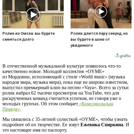
Ролик из Омска: вы будете
Ролик длится пару секунд, но
смеяться долго
вы будете в шоке от
увиденного
В отечественной музыкальной культуре появилось что-то
качественно новое. Молодой коллектив «OYME»
из Мордовии, исполняющий с стиле «World music» (музыка
народов мира, музыка мира), пока еще не широко известном,
выпустил премьерный клип на песню «Vaya».
Всего за сутки
ролик набрал 62 тысячи просмотров на YouTube, что для
раскрученных команд считается успехом, не говоря уже о
молодых группах. Об этом сообщает
«Комсомольская
Правда»
.
Мы связались с 35-летней солисткой «OYME», чтобы узнать
подробнее об их творчестве. Ее зовут
Ежевика Спиркина
. И
это настоящее имя по паспорту.