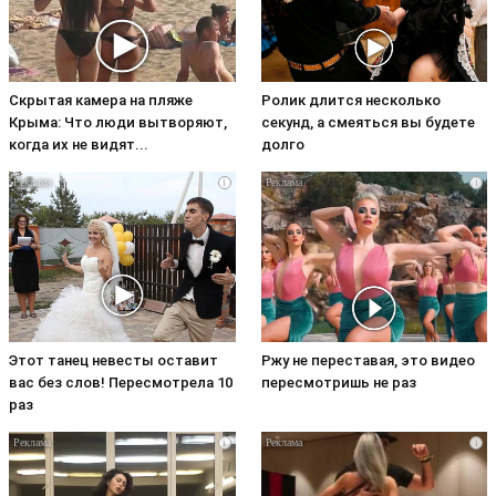
Скрытая камера на пляже
Ролик длится несколько
Крыма: Что люди вытворяют,
секунд, а смеяться вы будете
когда их не видят...
долго
i
i
Этот танец невесты оставит
Ржу не переставая, это видео
вас без слов! Пересмотрела 10
пересмотришь не раз
раз
i
i