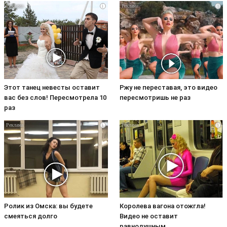
i
i
Этот танец невесты оставит
Ржу не переставая, это видео
вас без слов! Пересмотрела 10
пересмотришь не раз
раз
i
i
Ролик из Омска: вы будете
Королева вагона отожгла!
смеяться долго
Видео не оставит
равнодушным