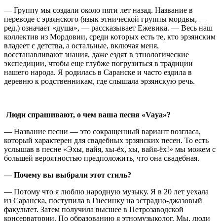
— Группу мы создали около пяти лет назад. Название в
переводе с эрзянского (язык этнической группы мордвы, —
ред.) означает «душа», — рассказывает Ежевика. — Весь наш
коллектив из Мордовии, среди которых есть те, кто эрзянским
владеет с детства, а остальные, включая меня,
восстанавливают знания, даже ездят в этнологические
экспедиции, чтобы еще глубже погрузиться в традиции
нашего народа. Я родилась в Саранске и часто ездила в
деревню к родственникам, где слышала эрзянскую речь.
Люди спрашивают, о чем ваша песня «Vaya»?
— Название песни — это сокращенный вариант возгласа,
который характерен для свадебных эрзянских песен. То есть
услышав в песне «Эхы, вайя, хы-ёх, хы, вайя-ёх!» мы можем с
большей вероятностью предположить, что она свадебная.
— Почему вы выбрали этот стиль?
— Потому что я люблю народную музыку. Я в 20 лет уехала
из Саранска, поступила в Гнесинку на эстрадно-джазовый
факультет. Затем получила высшее в Петрозаводской
консерватории. По образованию я этномузыколог. Мы, люди