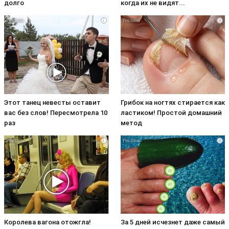
долго
когда их не видят...
i
i
Этот танец невесты оставит
Грибок на ногтях стирается как
вас без слов! Пересмотрела 10
ластиком! Простой домашний
раз
метод
i
i
Королева вагона отожгла!
За 5 дней исчезнет даже самый