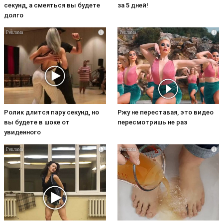
секунд, а смеяться вы будете
за 5 дней!
долго
i
i
Ролик длится пару секунд, но
Ржу не переставая, это видео
вы будете в шоке от
пересмотришь не раз
увиденного
i
i