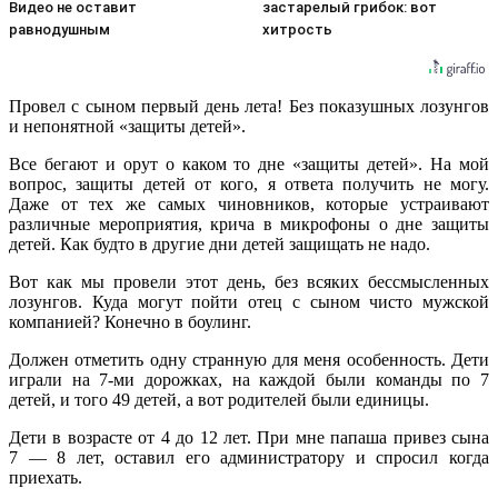
Видео не оставит
застарелый грибок: вот
равнодушным
хитрость
Провел с сыном первый день лета! Без показушных лозунгов
и непонятной «защиты детей».
Все бегают и орут о каком то дне «защиты детей». На мой
вопрос, защиты детей от кого, я ответа получить не могу.
Даже от тех же самых чиновников, которые устраивают
различные мероприятия, крича в микрофоны о дне защиты
детей. Как будто в другие дни детей защищать не надо.
Вот как мы провели этот день, без всяких бессмысленных
лозунгов. Куда могут пойти отец с сыном чисто мужской
компанией? Конечно в боулинг.
Должен отметить одну странную для меня особенность. Дети
играли на 7-ми дорожках, на каждой были команды по 7
детей, и того 49 детей, а вот родителей были единицы.
Дети в возрасте от 4 до 12 лет. При мне папаша привез сына
7 — 8 лет, оставил его администратору и спросил когда
приехать.