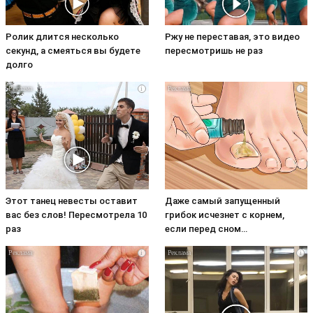
Ролик длится несколько
Ржу не переставая, это видео
секунд, а смеяться вы будете
пересмотришь не раз
долго
i
i
Этот танец невесты оставит
Даже самый запущенный
вас без слов! Пересмотрела 10
грибок исчезнет с корнем,
раз
если перед сном…
i
i