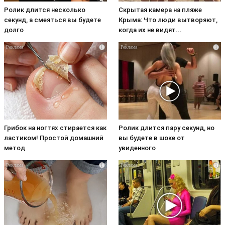
Ролик длится несколько
Скрытая камера на пляже
секунд, а смеяться вы будете
Крыма: Что люди вытворяют,
долго
когда их не видят...
i
i
Грибок на ногтях стирается как
Ролик длится пару секунд, но
ластиком! Простой домашний
вы будете в шоке от
метод
увиденного
i
i