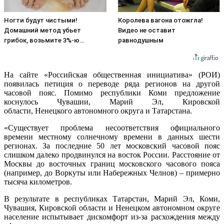
Ногти будут чистыми!
Королева вагона отожгла!
Домашний метод убьет
Видео не оставит
грибок, возьмите 3%-ю…
равнодушным
На сайте «Российская общественная инициатива» (РОИ)
появилась петиция о переводе ряда регионов на другой
часовой пояс. Помимо республики Коми предложение
коснулось Чувашии, Марий Эл, Кировской
области, Ненецкого автономного округа и Татарстана.
«Существует проблема несоответствия официального
времени местному солнечному времени в данных шести
регионах. За последние 50 лет московский часовой пояс
слишком далеко продвинулся на восток России. Расстояние от
Москвы до восточных границ московского часового пояса
(например, до Воркуты или Набережных Челнов) – примерно
тысяча километров.
В результате в республиках Татарстан, Марий Эл, Коми,
Чувашия, Кировской области и Ненецком автономном округе
население испытывает дискомфорт из-за расхождения между