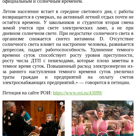
официальным и солнечным временем.
Летом население встает в середине светового дня, с работы
возвращается в сумерках, на активный летний отдых почти не
остаётся времени. У школьников и студентов вторая смена
зимой учится при свете электрических ламп, а не при
дневном солнечном свете. При недостатке солнечного света в
организме снижается синтез витамина D. Отсутствие
солнечного света влияет на настроение человека, развивается
депрессия, падает работоспособность. Удлинение темного
времени суток способствует росту уровня преступности,
росту числа ДТП с пешеходами, которые плохо заметны в
темное время суток. Повышенный расход электроэнергии из-
за раннего наступления темного времени суток увеличил
траты граждан и предприятий на оплату счетов
электроснабжающих предприятий.» — говорится в петиции.
Петиция на сайте РОИ:
https://www.roi.ru/43099/
i
i