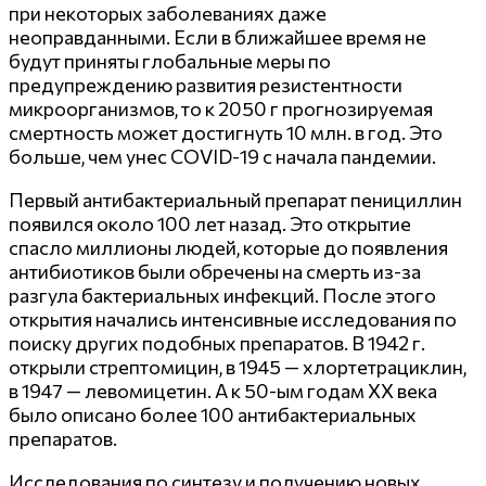
при некоторых заболеваниях даже
неоправданными. Если в ближайшее время не
будут приняты глобальные меры по
предупреждению развития резистентности
микроорганизмов, то к 2050 г прогнозируемая
смертность может достигнуть 10 млн. в год. Это
больше, чем унес COVID-19 c начала пандемии.
Первый антибактериальный препарат пенициллин
появился около 100 лет назад. Это открытие
спасло миллионы людей, которые до появления
антибиотиков были обречены на смерть из-за
разгула бактериальных инфекций. После этого
открытия начались интенсивные исследования по
поиску других подобных препаратов. В 1942 г.
открыли стрептомицин, в 1945 — хлортетрациклин,
в 1947 — левомицетин. А к 50-ым годам XX века
было описано более 100 антибактериальных
препаратов.
Исследования по синтезу и получению новых,