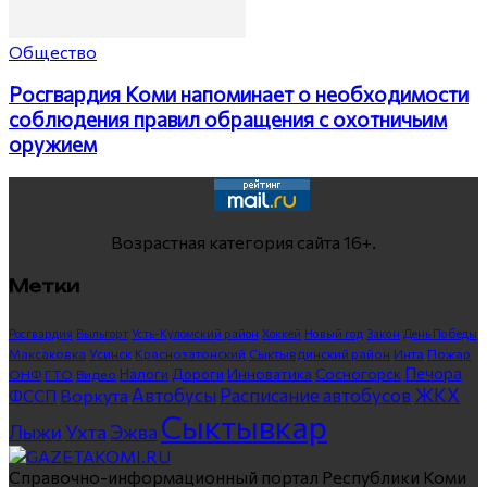
Общество
Росгвардия Коми напоминает о необходимости
соблюдения правил обращения с охотничьим
оружием
Возрастная категория сайта 16+.
Метки
Росгвардия
Выльгорт
Усть-Куломский район
Хоккей
Новый год
Закон
День Победы
Максаковка
Усинск
Краснозатонский
Сыктывдинский район
Инта
Пожар
Печора
Инноватика
Сосногорск
ГТО
Видео
Налоги
Дороги
ОНФ
ЖКХ
Автобусы
Расписание автобусов
ФССП
Воркута
Сыктывкар
Лыжи
Ухта
Эжва
Справочно-информационный портал Республики Коми