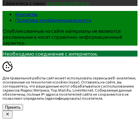
Свяжитесь с нами:
gazeta.komi@ya.ru
Контакты
Политика конфиденциальности
Опубликованные на сайте материалы не являются
рекламными и носят справочно-информационный
характер.
Необходимо соединение с интернетом.
Для правильной работы сайт может использовать сервисы веб-аналитики,
основанные на технологии «cookie» (куки). Оставаясь на сайте, вы
соглашаетесь, что ваши данные могут обрабатываться с использованием
сервисов Яндекс Метрика, Top.Mail.Ru, LiveInternet. Собираемые данные
обезличены, полные IP-адреса посетителей сайта не сохраняются и не
позволяют определить (идентифицировать) посетителя.
Принять