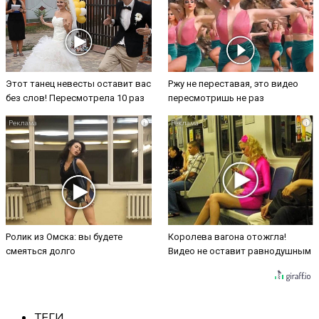
Этот танец невесты оставит вас
Ржу не переставая, это видео
без слов! Пересмотрела 10 раз
пересмотришь не раз
i
i
Ролик из Омска: вы будете
Королева вагона отожгла!
смеяться долго
Видео не оставит равнодушным
ТЕГИ