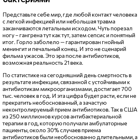
Представьте себе мир, где любой контакт человека
с легкой инфекцией или небольшая травма
заканчиваются летальным исходом. Чуть порезал
ногу – гангрена тут как тут, затем сепсис и понятный
итог. Горло заболело — гарантирован гнойный
менингит и печальный конец. И это не сценарий
фильма ужасов. Это эра после антибиотиков,
возможная реальность 21 века.
По статистике на сегодняшний день смертность в
результате инфекции, связанной с устойчивыми к
антибиотикам микроорганизмами, достигает 700
тыс. человек в год. И эта цифра будет расти, если не
прекратить необоснованный, а зачастую
неконтролируемый прием антибиотиков. Так в США
из 250 миллионов курсов антибактериальной
терапии в год, которую получали амбулаторные
пациенты, около 30% случаев приема
антибиотиков были необоснованно длительными, а