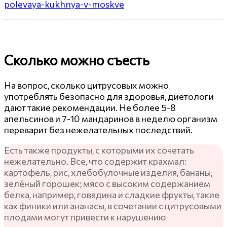
polevaya-kukhnya-v-moskve
Сколько можно съесть
На вопрос, сколько цитрусовых можно
употреблять безопасно для здоровья, диетологи
дают такие рекомендации. Не более 5-8
апельсинов и 7-10 мандаринов в неделю организм
переварит без нежелательных последствий.
Есть также продукты, с которыми их сочетать
нежелательно. Все, что содержит крахмал:
картофель, рис, хлебобулочные изделия, бананы,
зелёный горошек; мясо с высоким содержанием
белка, например, говядина и сладкие фрукты, такие
как финики или ананасы, в сочетании с цитрусовыми
плодами могут привести к нарушению