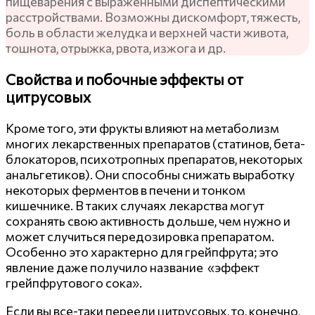
пищеварения с выраженными диспептическими
расстройствами. Возможны дискомфорт, тяжесть,
боль в области желудка и верхней части живота,
тошнота, отрыжка, рвота, изжога и др.
Свойства и побочные эффекты от
цитрусовых
Кроме того, эти фрукты влияют на метаболизм
многих лекарственных препаратов (статинов, бета-
блокаторов, психотропных препаратов, некоторых
анальгетиков). Они способны снижать выработку
некоторых ферментов в печени и тонком
кишечнике. В таких случаях лекарства могут
сохранять свою активность дольше, чем нужно и
может случиться передозировка препаратом.
Особенно это характерно для грейпфрута; это
явление даже получило название «эффект
грейпфрутового сока».
Если вы все-таки переели цитрусовых, то, конечно,