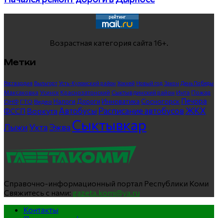
Возрастная категория сайта 16+.
Метки
Росгвардия
Выльгорт
Усть-Куломский район
Хоккей
Новый год
Закон
День Победы
Максаковка
Усинск
Краснозатонский
Сыктывдинский район
Инта
Пожар
Печора
Инноватика
Сосногорск
ГТО
Видео
Налоги
Дороги
ОНФ
ЖКХ
Автобусы
Расписание автобусов
ФССП
Воркута
Сыктывкар
Лыжи
Ухта
Эжва
Справочно-информационный портал Республики Коми
Свяжитесь с нами:
gazeta.komi@ya.ru
Контакты