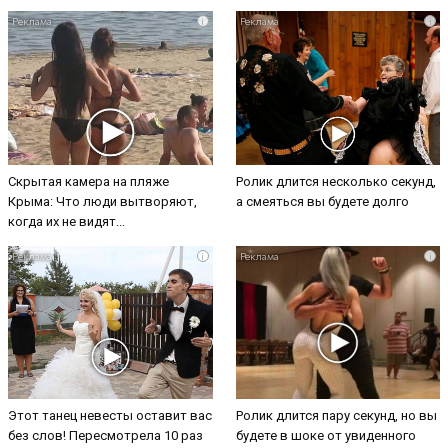
i
i
Скрытая камера на пляже
Ролик длится несколько секунд,
Крыма: Что люди вытворяют,
а смеяться вы будете долго
когда их не видят...
i
i
Этот танец невесты оставит вас
Ролик длится пару секунд, но вы
без слов! Пересмотрела 10 раз
будете в шоке от увиденного