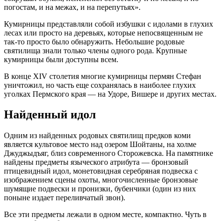
погостам, и на межах, и на перепутьях».
Кумирницы представляли собой избушки с идолами в глухих
лесах или просто на деревьях, которые непосвященным не
так-то просто было обнаружить. Небольшие родовые
святилища знали только члены одного рода. Крупные
кумирницы были доступны всем.
В конце XIV столетия многие кумирницы пермян Стефан
уничтожил, но часть еще сохранялась в наиболее глухих
уголках Пермского края — на Удоре, Вишере и других местах.
Найденный идол
Одним из найденных родовых святилищ предков коми
является культовое место над озером Шойтаны, на холме
Джуджыдъяг, близ современного Сторожевска. На памятнике
найдены предметы языческого атрибута — бронзовый
птицевидный идол, монетовидная серебряная подвеска с
изображением сцены охоты, многочисленные бронзовые
шумящие подвески и пронизки, бубенчики (один из них
поныне издает переливчатый звон).
Все эти предметы лежали в одном месте, компактно. Чуть в