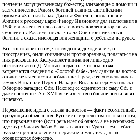
почтение могущественному божеству, взывающие о помощи и
заступничестве. Рядом с богиней надпись английскими
буквами «Золотая баба». Джильс Флетчер, посланный из
Англии к русскому царю Федору Ивановичу для заключения в
1588 г. дружественного союза и восстановления торговых
сношений с Россией, писал, что на Оби стоит не статуя
богини, а скала, имеющая вид женщины с ребенком на руках.
Все это говорит о том, что сведения, доходившие до
иностранцев, были сбивчивы и противоречивы, полагаться на
них рискованно. Заслуживает внимания лишь одно
обстоятельство. Д. Морган подмечал, что чем позже
встречаются сведения о «Золотой бабе», тем дальше на восток
отодвигается ее местопребывание. Прежде ее «помещали» на
землях Вятки или Перми. На карте Вида она переместилась в
Обдорию западнее Оби. Наконец ее сдвигают на саму Обь и
даже восточнее. А в XVII веке известия о богине почти вовсе
исчезают.
Перемещение идола с запада на восток — факт несомненный,
требующий объяснения. Русские свидетельства говорят о том,
что первоначально (если речь идет об одном, а не нескольких
идолах) «Золотая баба» была западнее от Урала. Чем глубже
русское проникновение в пермские земли, тем дальше
отодвигается божество.