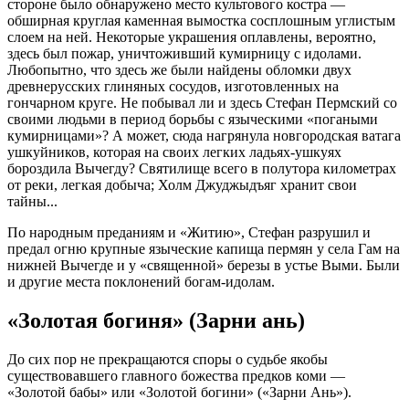
стороне было обнаружено место культового костра —
обширная круглая каменная вымостка сосплошным углистым
слоем на ней. Некоторые украшения оплавлены, вероятно,
здесь был пожар, уничтоживший кумирницу с идолами.
Любопытно, что здесь же были найдены обломки двух
древнерусских глиняных сосудов, изготовленных на
гончарном круге. Не побывал ли и здесь Стефан Пермский со
своими людьми в период борьбы с языческими «погаными
кумирницами»? А может, сюда нагрянула новгородская ватага
ушкуйников, которая на своих легких ладьях-ушкуях
бороздила Вычегду? Святилище всего в полутора километрах
от реки, легкая добыча; Холм Джуджыдъяг хранит свои
тайны...
По народным преданиям и «Житию», Стефан разрушил и
предал огню крупные языческие капища пермян у села Гам на
нижней Вычегде и у «священной» березы в устье Выми. Были
и другие места поклонений богам-идолам.
«Золотая богиня» (Зарни ань)
До сих пор не прекращаются споры о судьбе якобы
существовавшего главного божества предков коми —
«Золотой бабы» или «Золотой богини» («Зарни Ань»).