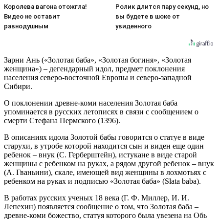
Королева вагона отожгла!
Ролик длится пару секунд, но
Видео не оставит
вы будете в шоке от
равнодушным
увиденного
Зарни Ань («Золотая баба», «Золотая богиня», «Золотая
женщина») – дегендарный идол, предмет поклонения
населения северо-восточной Европы и северо-западной
Сибири.
О поклонении древне-коми населения Золотая баба
упоминается в русских летописях в связи с сообщением о
смерти Стефана Пермского (1396).
В описаниях идола Золотой бабы говорится о статуе в виде
старухи, в утробе которой находится сын и виден еще один
ребенок – внук (С. Герберштейн), истукане в виде старой
женщины с ребенком на руках, а рядом другой ребенок – внук
(А. Гваньини), скале, имеющей вид женщины в лохмотьях с
ребенком на руках и подписью «Золотая баба» (Slata baba).
В работах русских ученых 18 века (Г. Ф. Миллер, И. И.
Лепехин) появляется сообщение о том, что Золотая баба –
древне-коми божество, статуя которого была увезена на Обь