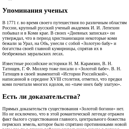
Упоминания ученых
В 1771 г. во время своего путешествия по различным областям
России, крупный русский ученый академик И. И. Лепехин
побывал и в Коми крае. В своих «Дневных записках» он
утверждал, что в период христианизации некоторые коми
бежали за Урал, на Обь, унесли с собой «Золотую бабу» и
богатства своей главной кумирницы, спрятав их в
безбрежных зауральских лесах.
Известные российские историки Н. М. Карамзин, В. Н.
Татищев, Г. Ф. Миллер тоже писали о «Золотой бабе». В. Н.
Татищев в своей знаменитой «Истории Российской»,
написанной в середине XVIII столетия, отметил, что предки
коми почитали многих идолов, но «паче инех бабу златую».
Есть ли доказательства?
Прямых доказательств существования «Золотой богини» нет.
Но не исключено, что в этой романтической легенде отражен
факт былого существования главного, центрального божества
пермских земель, которое было спрятано противниками новой