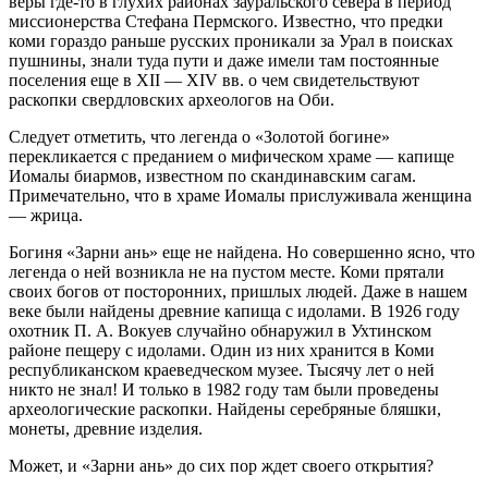
веры где-то в глухих районах зауральского севера в период
миссионерства Стефана Пермского. Известно, что предки
коми гораздо раньше русских проникали за Урал в поисках
пушнины, знали туда пути и даже имели там постоянные
поселения еще в XII — XIV вв. о чем свидетельствуют
раскопки свердловских археологов на Оби.
Следует отметить, что легенда о «Золотой богине»
перекликается с преданием о мифическом храме — капище
Иомалы биармов, известном по скандинавским сагам.
Примечательно, что в храме Иомалы прислуживала женщина
— жрица.
Богиня «Зарни ань» еще не найдена. Но совершенно ясно, что
легенда о ней возникла не на пустом месте. Коми прятали
своих богов от посторонних, пришлых людей. Даже в нашем
веке были найдены древние капища с идолами. В 1926 году
охотник П. А. Вокуев случайно обнаружил в Ухтинском
районе пещеру с идолами. Один из них хранится в Коми
республиканском краеведческом музее. Тысячу лет о ней
никто не знал! И только в 1982 году там были проведены
археологические раскопки. Найдены серебряные бляшки,
монеты, древние изделия.
Может, и «Зарни ань» до сих пор ждет своего открытия?