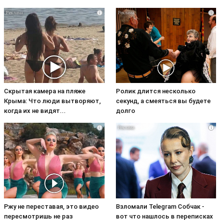
i
i
Скрытая камера на пляже
Ролик длится несколько
Крыма: Что люди вытворяют,
секунд, а смеяться вы будете
когда их не видят...
долго
i
i
Ржу не переставая, это видео
Взломали Telegram Собчак -
пересмотришь не раз
вот что нашлось в переписках