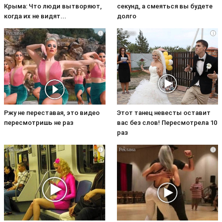
Крыма: Что люди вытворяют,
секунд, а смеяться вы будете
когда их не видят...
долго
i
i
Ржу не переставая, это видео
Этот танец невесты оставит
пересмотришь не раз
вас без слов! Пересмотрела 10
раз
i
i