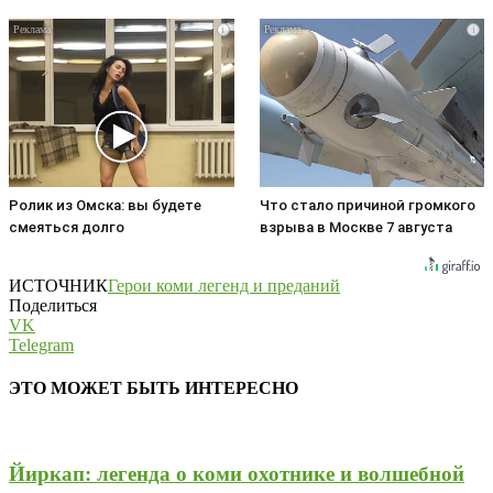
i
i
Ролик из Омска: вы будете
Что стало причиной громкого
смеяться долго
взрыва в Москве 7 августа
ИСТОЧНИК
Герои коми легенд и преданий
Поделиться
VK
Telegram
ЭТО МОЖЕТ БЫТЬ ИНТЕРЕСНО
Йиркап: легенда о коми охотнике и волшебной