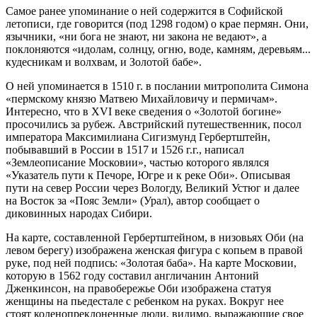
Самое ранее упоминание о ней содержится в Софийской
летописи, где говорится (под 1298 годом) о крае пермян. Они,
язычники, «ни бога не знают, ни закона не ведают», а
поклоняются «идолам, солнцу, огню, воде, камням, деревьям...
кудесникам и волхвам, и Золотой бабе».
О ней упоминается в 1510 г. в послании митрополита Симона
«пермскому князю Матвею Михайловичу и пермичам».
Интересно, что в XVI веке сведения о «Золотой богине»
просочились за рубеж. Австрийский путешественник, посол
императора Максимилиана Сигизмунд Гербертштейн,
побывавший в России в 1517 и 1526 г.г., написал
«Землеописание Московии», частью которого являлся
«Указатель пути к Печоре, Югре и к реке Оби». Описывая
пути на север России через Вологду, Великий Устюг и далее
на Восток за «Пояс Земли» (Урал), автор сообщает о
диковинных народах Сибири.
На карте, составленной Гербертштейном, в низовьях Оби (на
левом берегу) изображена женская фигура с копьем в правой
руке, под ней подпись: «Золотая баба». На карте Московии,
которую в 1562 году составил англичанин Антоний
Дженкинсон, на правобережье Оби изображена статуя
женщины на пьедестале с ребенком на руках. Вокруг нее
стоят коленопреклоненные люди, видимо, выражающие свое