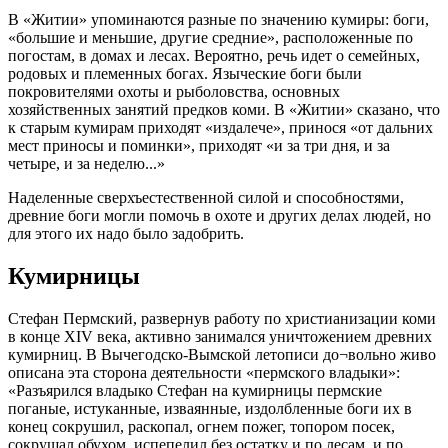
В «Житии» упоминаются разные по значению кумиры: боги,
«большие и меньшие, другие средние», расположенные по
погостам, в домах и лесах. Вероятно, речь идет о семейных,
родовых и племенных богах. Языческие боги были
покровителями охоты и рыболовства, основных
хозяйственных занятий предков коми. В «Житии» сказано, что
к старым кумирам приходят «издалече», принося «от дальних
мест приносы и поминки», приходят «и за три дня, и за
четыре, и за неделю...»
Наделенные сверхъестественной силой и способностями,
древние боги могли помочь в охоте и других делах людей, но
для этого их надо было задобрить.
Кумирницы
Стефан Пермский, развернув работу по христианизации коми
в конце XIV века, активно занимался уничтожением древних
кумирниц. В Вычегодско-Вымской летописи до¬вольно живо
описана эта сторона деятельности «пермского владыки»:
«Разъярился владыко Стефан на кумирницы пермские
поганые, истуканные, изваянные, издолбленные боги их в
конец сокрушил, раскопал, огнем пожег, топором посек,
сокрушал обухом, испепелил без остатку и по лесам, и по