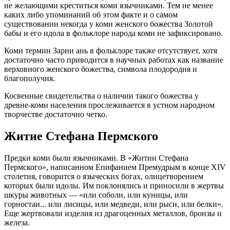
не желающими креститься коми язычниками. Тем не менее
каких либо упоминаний об этом факте и о самом
существовании некогда у коми женского божества Золотой
бабы и его идола в фольклоре народа коми не зафиксировано.
Коми термин Зарни ань в фольклоре также отсутствует, хотя
достаточно часто приводится в научных работах как название
верховного женского божества, символа плодородия и
благополучия.
Косвенные свидетельства о наличии такого божества у
древне-коми населения прослеживается в устном народном
творчестве достаточно четко.
Житие Стефана Пермского
Предки коми были язычниками. В «Житии Стефана
Пермского», написанном Епифанием Премудрым в конце XIV
столетия, говорится о языческих богах, олицетворением
которых были идолы. Им поклонялись и приносили в жертвы
шкуры животных — «или соболи, или куницы, или
горностаи... или лисицы, или медведи, или рыси, или белки».
Еще жертвовали изделия из драгоценных металлов, бронзы и
железа.