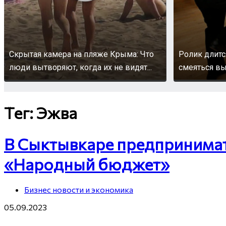
Скрытая камера на пляже Крыма: Что
Ролик длитс
люди вытворяют, когда их не видят...
смеяться вы
Тег: Эжва
В Сыктывкаре предпринима
«Народный бюджет»
Бизнес новости и экономика
05.09.2023