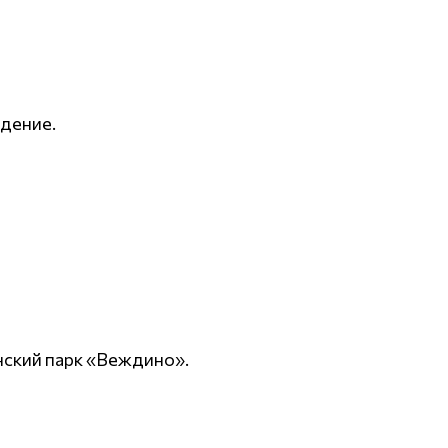
ждение.
инский парк «Веждино».