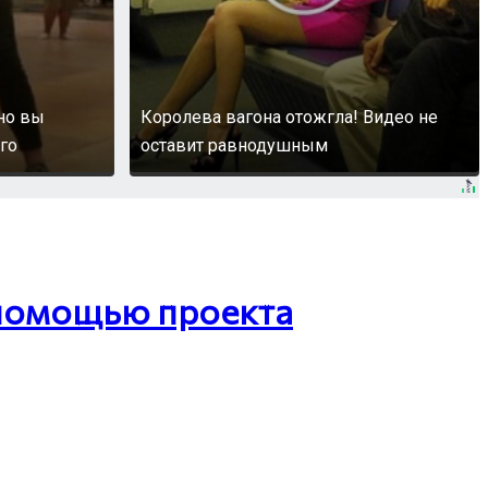
 но вы
Королева вагона отожгла! Видео не
го
оставит равнодушным
 помощью проекта